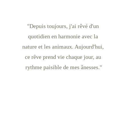
"Depuis toujours, j'ai rêvé d'un 
quotidien en harmonie avec la 
nature et les animaux. Aujourd'hui, 
ce rêve prend vie chaque jour, au 
rythme paisible de mes ânesses."
Entourée d'animaux, depuis son enfance, 
même avec son ancien métier,  elle décide de 
s’installer dans le Saugeais, sur la commune 
de Gilley, en Franche-Comté.  Elle créée une 
ferme à taille humaine, à son image : 
authentique, respectueuse et joyeuse
.