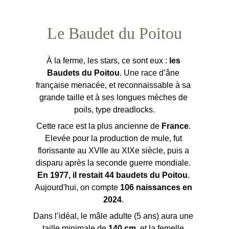
Le Baudet du Poitou
À la ferme, les stars, ce sont eux :
 les 
Baudets du Poitou
. Une race d’âne 
française menacée, et reconnaissable à sa 
grande taille et à ses longues mèches de 
poils, type dreadlocks.
Cette race est la plus ancienne de
 France
. 
Elevée pour la production de mule, fut 
florissante au XVIIe au XIXe siècle, puis a 
disparu après la seconde guerre mondiale. 
En 1977, il restait 44 baudets du Poitou
. 
Aujourd'hui, on compte 
106 naissances en 
2024
. 
Dans l’idéal, le mâle adulte (5 ans) aura une 
taille minimale de 
140 cm
, et la femelle 